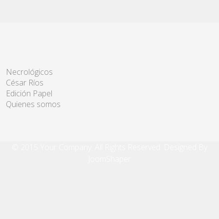
Necrológicos
César Ríos
Edición Papel
Quienes somos
© 2015 Your Company. All Rights Reserved. Designed By
JoomShaper