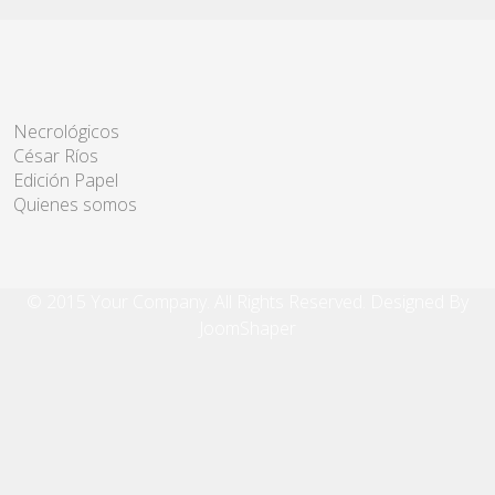
Necrológicos
César Ríos
Edición Papel
Quienes somos
© 2015 Your Company. All Rights Reserved. Designed By
JoomShaper