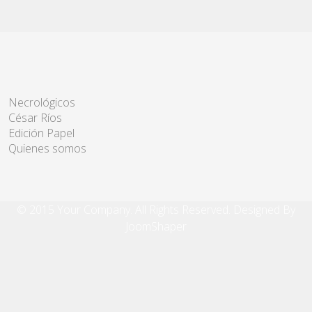
Necrológicos
César Ríos
Edición Papel
Quienes somos
© 2015 Your Company. All Rights Reserved. Designed By
JoomShaper