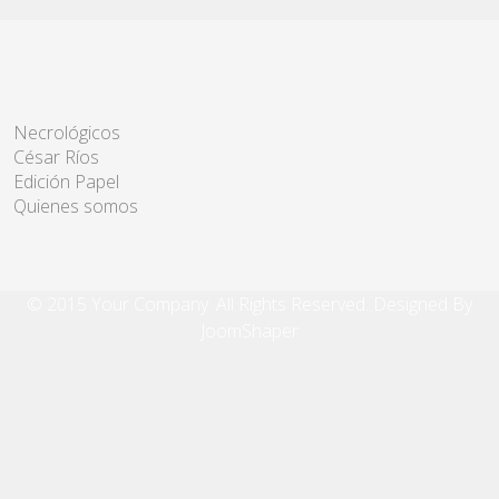
Necrológicos
César Ríos
Edición Papel
Quienes somos
© 2015 Your Company. All Rights Reserved. Designed By
JoomShaper