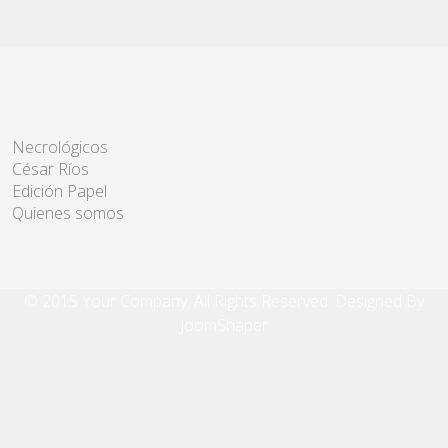
Necrológicos
César Ríos
Edición Papel
Quienes somos
© 2015 Your Company. All Rights Reserved. Designed By
JoomShaper