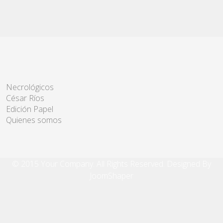
Necrológicos
César Ríos
Edición Papel
Quienes somos
© 2015 Your Company. All Rights Reserved. Designed By
JoomShaper