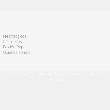
Necrológicos
César Ríos
Edición Papel
Quienes somos
© 2015 Your Company. All Rights Reserved. Designed By
JoomShaper