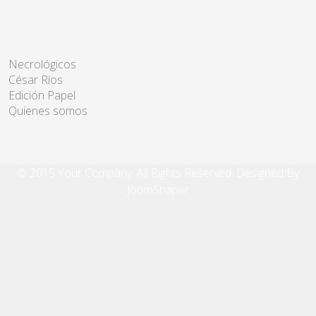
Necrológicos
César Ríos
Edición Papel
Quienes somos
© 2015 Your Company. All Rights Reserved. Designed By
JoomShaper