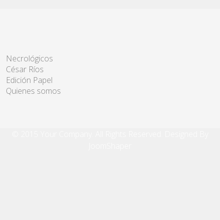
Necrológicos
César Ríos
Edición Papel
Quienes somos
© 2015 Your Company. All Rights Reserved. Designed By
JoomShaper