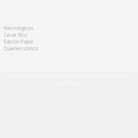
Necrológicos
César Ríos
Edición Papel
Quienes somos
© 2015 Your Company. All Rights Reserved. Designed By
JoomShaper