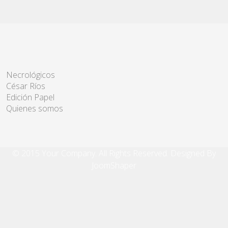
Necrológicos
César Ríos
Edición Papel
Quienes somos
© 2015 Your Company. All Rights Reserved. Designed By
JoomShaper