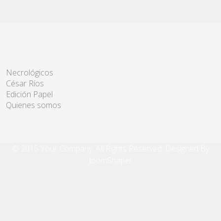
Necrológicos
César Ríos
Edición Papel
Quienes somos
© 2015 Your Company. All Rights Reserved. Designed By
JoomShaper