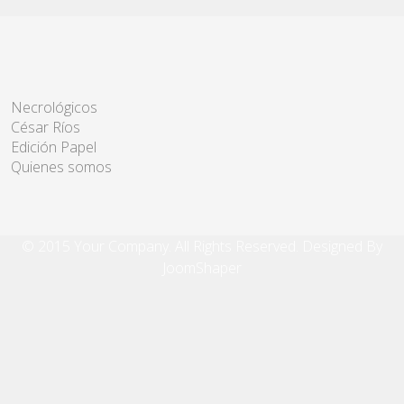
Necrológicos
César Ríos
Edición Papel
Quienes somos
© 2015 Your Company. All Rights Reserved. Designed By
JoomShaper