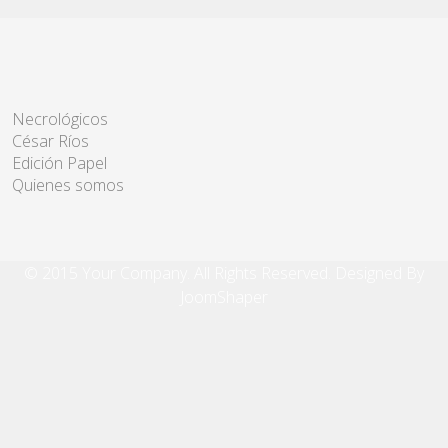
Necrológicos
César Ríos
Edición Papel
Quienes somos
© 2015 Your Company. All Rights Reserved. Designed By
JoomShaper