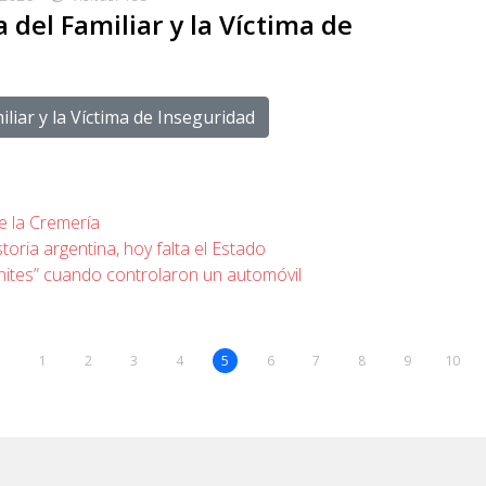
del Familiar y la Víctima de
liar y la Víctima de Inseguridad
e la Cremería
ria argentina, hoy falta el Estado
ites” cuando controlaron un automóvil
1
2
3
4
5
6
7
8
9
10