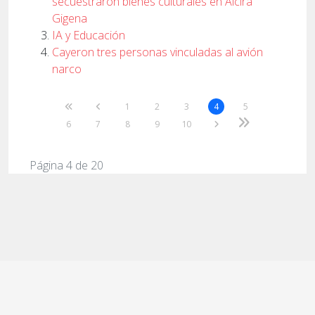
secuestraron bienes culturales en Alcira
Gigena
IA y Educación
Cayeron tres personas vinculadas al avión
narco
1
2
3
4
5
6
7
8
9
10
Página 4 de 20