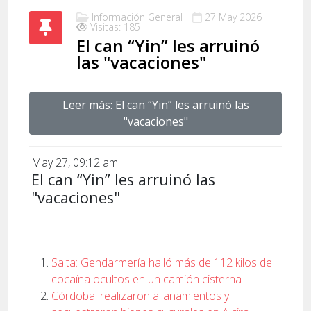
Información General
27 May 2026
Visitas: 185
El can “Yin” les arruinó
las "vacaciones"
Leer más: El can “Yin” les arruinó las
"vacaciones"
May 27, 09:12 am
El can “Yin” les arruinó las
"vacaciones"
Salta: Gendarmería halló más de 112 kilos de
cocaína ocultos en un camión cisterna
Córdoba: realizaron allanamientos y