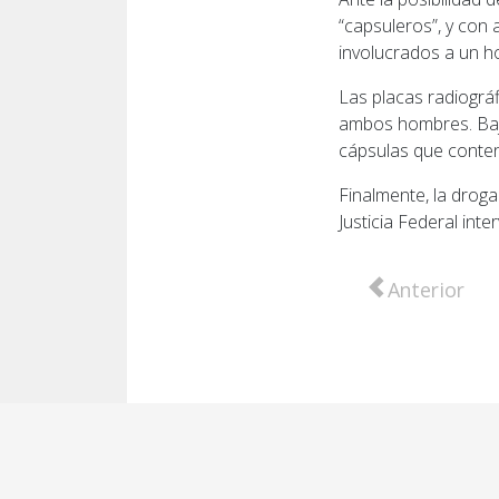
“capsuleros”, y con 
involucrados a un ho
Las placas radiográ
ambos hombres. Bajo
cápsulas que conten
Finalmente, la drog
Justicia Federal inter
Artículo anter
Anterior