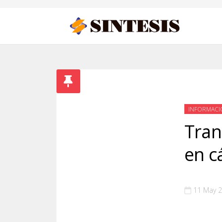
INFORMACI
Tran
en c
11 May 