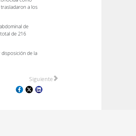
 trasladaron a los
 abdominal de
total de 216
disposición de la
te y la transformación
Artículo siguiente: Cañada Rosquín y Zenó
Siguiente