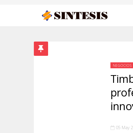
NEGOCIOS
Timb
prof
inno
05 May 