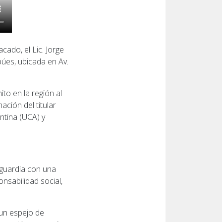
ado, el Lic. Jorge
búes, ubicada en Av.
to en la región al
ación del titular
ntina (UCA) y
guardia con una
nsabilidad social,
 un espejo de