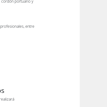
l cordón portuario y
profesionales, entre
os
realizará