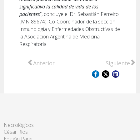
significativa la calidad de vida de los
pacientes
”, concluye el Dr. Sebastián Ferreiro
(MN 89674), Co-Coordinador de la sección
Inmunología y Enfermedades Obstructivas de
la Asociación Argentina de Medicina
Respiratoria.
Artículo anterior: Contra el tabaco y la nico
Artículo sigu
Anterior
Siguiente
Necrológicos
César Ríos
Edición Papel