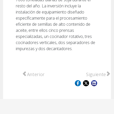
resto del año. La inversión incluye la
instalación de equipamiento diseñado
específicamente para el procesamiento
eficiente de semillas de alto contenido de
aceite, entre ellos cinco prensas
especializadas, un cocinador rotativo, tres
cocinadores verticales, dos separadores de
impurezas y dos decantadores.
Artículo anterior: Se firmó la paritaria merc
Artículo sigu
Anterior
Siguiente