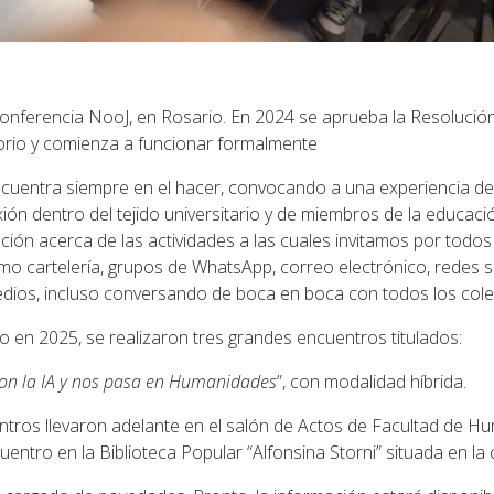
Conferencia NooJ, en Rosario. En 2024 se aprueba la Resolució
orio y comienza a funcionar formalmente
ncuentra siempre en el hacer, convocando a una experiencia d
lexión dentro del tejido universitario y de miembros de la educaci
ión acerca de las actividades a las cuales invitamos por todo
mo cartelería, grupos de WhatsApp, correo electrónico, redes s
dios, incluso conversando de boca en boca con todos los col
o en 2025, se realizaron tres grandes encuentros titulados:
con la IA y nos pasa en Humanidades
”, con modalidad híbrida.
tros llevaron adelante en el salón de Actos de Facultad de Hu
entro en la Biblioteca Popular “Alfonsina Storni” situada en la