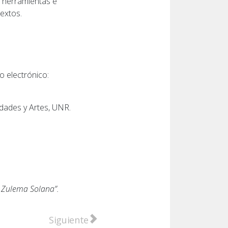
, herramientas e
textos.
o electrónico:
idades y Artes, UNR.
. Zulema Solana”.
bienes culturales en Alcira Gigena
Artículo siguiente: Cayeron tres personas 
Siguiente