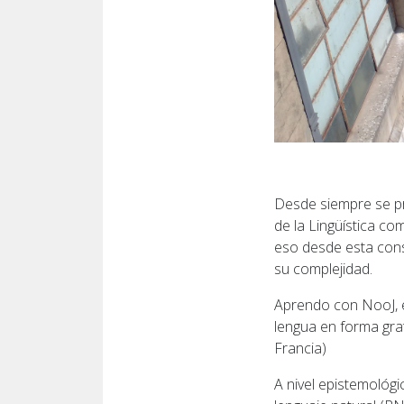
Desde siempre se p
de la Lingüística co
eso desde esta consi
su complejidad.
Aprendo con NooJ, e
lengua en forma grat
Francia)
A nivel epistemológ