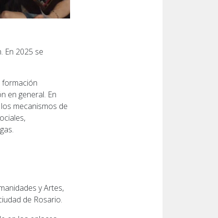
n. En 2025 se
e formación
ón en general. En
s los mecanismos de
ociales,
egas.
manidades y Artes,
 ciudad de Rosario.