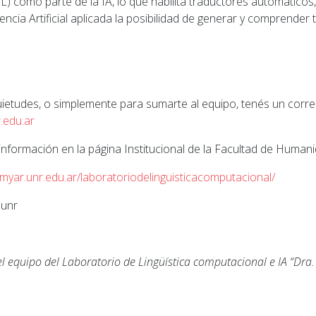
L) como parte de la IA, lo que habilita traductores automáticos
gencia Artificial aplicada la posibilidad de generar y comprender 
uietudes, o simplemente para sumarte al equipo, tenés un corre
.edu.ar
información en la página Institucional de la Facultad de Human
umyar.unr.edu.ar/laboratoriodelinguisticacomputacional/
.unr
el equipo del Laboratorio de Lingüística computacional e IA “Dra
ior: Córdoba: realizaron allanamientos y secuestraron 