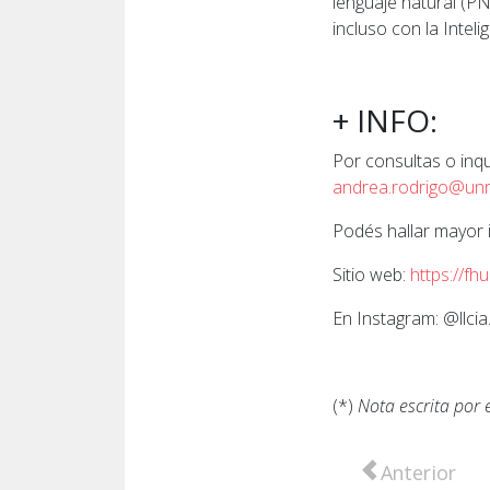
lenguaje natural (PN
incluso con la Inteli
+ INFO:
Por consultas o inq
andrea.rodrigo@unr
Podés hallar mayor 
Sitio web:
https://fh
En Instagram: @llcia
(*)
Nota escrita por 
Artículo anter
Anterior