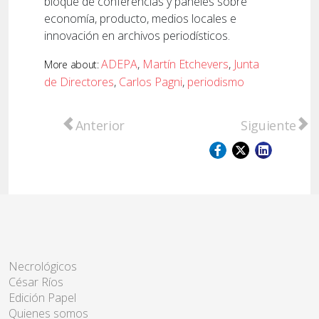
bloque de conferencias y paneles sobre
economía, producto, medios locales e
innovación en archivos periodísticos.
ADEPA
,
Martín Etchevers
,
Junta
More about:
de Directores
,
Carlos Pagni
,
periodismo
Artículo anterior: Té entre mujeres, con ar
Artículo sigu
Anterior
Siguiente
Necrológicos
César Ríos
Edición Papel
Quienes somos