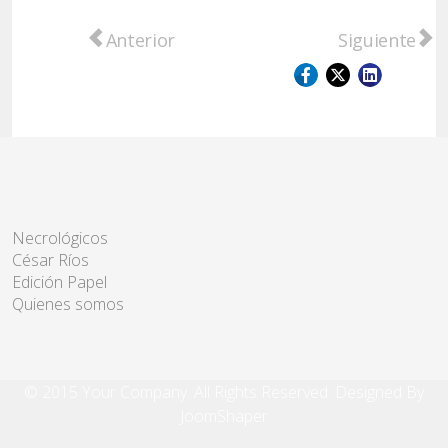
Artículo anterior: Médula Ósea: 3 de cada 
Artículo sigu
Anterior
Siguiente
Necrológicos
César Ríos
Edición Papel
Quienes somos
© 2015 Your Company. All Rights Reserved. Designed By
JoomShaper