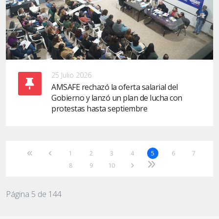
25 Julio 2026
AMSAFE rechazó la oferta salarial del
Gobierno y lanzó un plan de lucha con
protestas hasta septiembre
1
2
3
4
5
6
7
8
9
10
Página 5 de 144