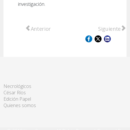
investigación.
Artículo anterior: Capitán Bermúdez: Persec
Artículo sigu
Anterior
Siguiente
Necrológicos
César Ríos
Edición Papel
Quienes somos