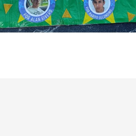
rior: Un hombre detenido tras herir de un escopetaz