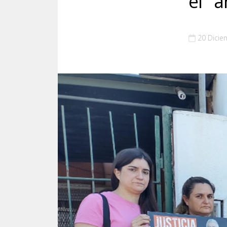
el "á
20 Dicie