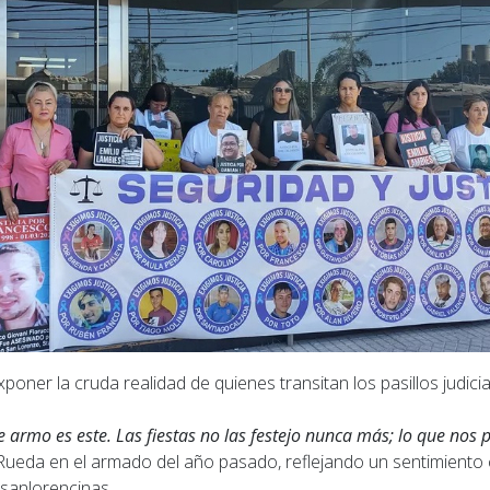
xponer la cruda realidad de quienes transitan los pasillos judici
e armo es este. Las fiestas no las festejo nunca más; lo que nos 
a Rueda en el armado del año pasado, reflejando un sentimiento
 sanlorencinas.