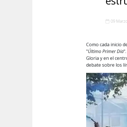
estr
09 Marz
Como cada inicio de
"
Último Primer Día
"
Gloria y en el cent
debate sobre los lím