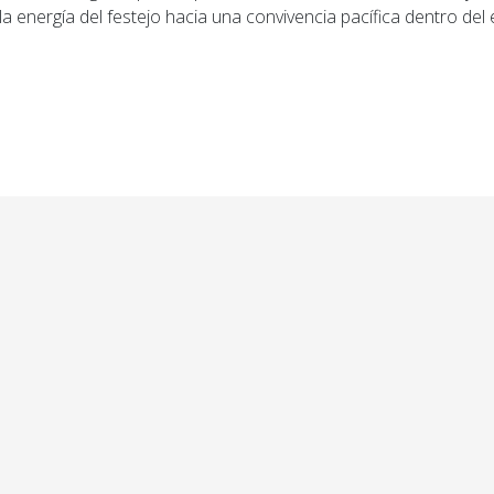
a energía del festejo hacia una convivencia pacífica dentro del 
ior: Tensión en Capitán Bermúdez: Pullaro canceló su vi