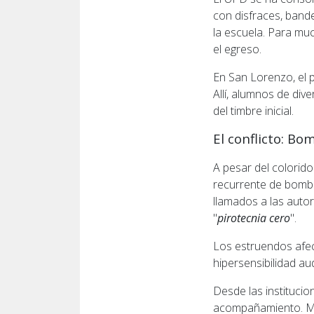
con disfraces, bande
la escuela. Para muc
el egreso.
En San Lorenzo, el 
Allí, alumnos de div
del timbre inicial.
El conflicto: B
A pesar del colorido
recurrente de bomba
llamados a las auto
"
pirotecnia cero
".
Los estruendos afec
hipersensibilidad au
Desde las institucio
acompañamiento. Mu