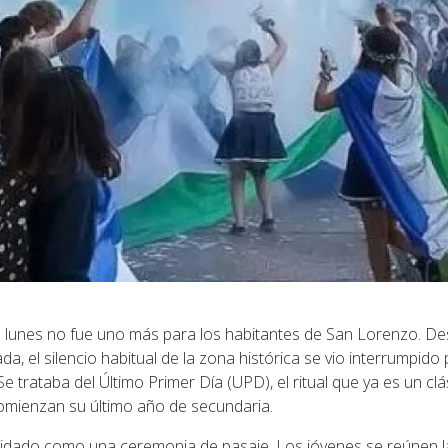
 lunes no fue uno más para los habitantes de San Lorenzo. De
a, el silencio habitual de la zona histórica se vio interrumpido
e trataba del Último Primer Día (UPD), el ritual que ya es un clá
omienzan su último año de secundaria.
idado como una ceremonia de pasaje. Los jóvenes se reúnen l