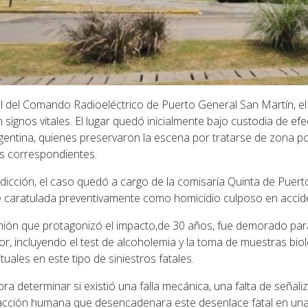
al del Comando Radioeléctrico de Puerto General San Martín, el
 signos vitales. El lugar quedó inicialmente bajo custodia de efe
entina, quienes preservaron la escena por tratarse de zona por
os correspondientes.
sdicción, el caso quedó a cargo de la comisaría Quinta de Puer
e caratulada preventivamente como homicidio culposo en accide
mión que protagonizó el impacto,de 30 años, fue demorado para
r, incluyendo el test de alcoholemia y la toma de muestras biol
uales en este tipo de siniestros fatales.
ora determinar si existió una falla mecánica, una falta de señal
racción humana que desencadenara este desenlace fatal en una