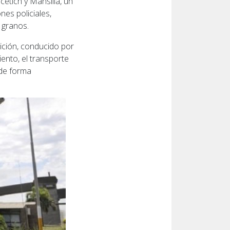
cetich y Mansilla, un
es policiales,
 granos.
ición, conducido por
ento, el transporte
 de forma