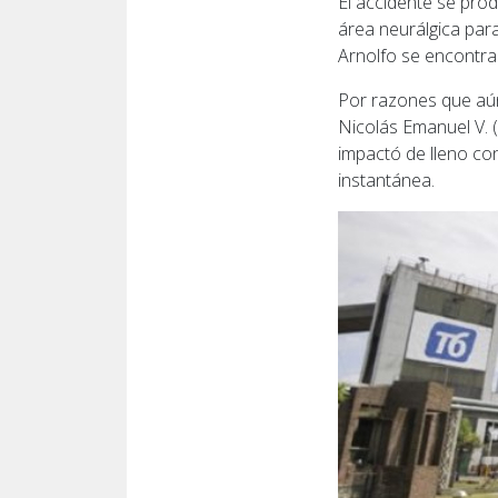
El accidente se prod
área neurálgica par
Arnolfo se encontrab
Por razones que aún
Nicolás Emanuel V. 
impactó de lleno co
instantánea.