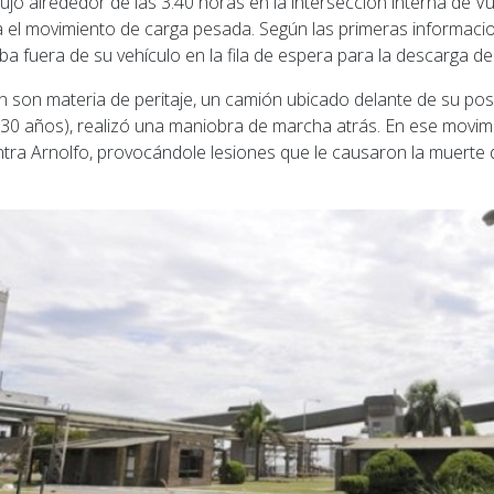
ujo alrededor de las 3.40 horas en la intersección interna de Vu
a el movimiento de carga pesada. Según las primeras informacion
a fuera de su vehículo en la fila de espera para la descarga de
 son materia de peritaje, un camión ubicado delante de su pos
(30 años), realizó una maniobra de marcha atrás. En ese movimi
ntra Arnolfo, provocándole lesiones que le causaron la muerte