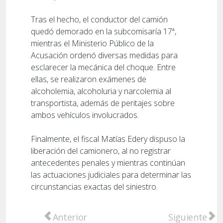
Tras el hecho, el conductor del camión
quedó demorado en la subcomisaría 17ª,
mientras el Ministerio Público de la
Acusación ordenó diversas medidas para
esclarecer la mecánica del choque. Entre
ellas, se realizaron exámenes de
alcoholemia, alcoholuria y narcolemia al
transportista, además de peritajes sobre
ambos vehículos involucrados.
Finalmente, el fiscal Matías Edery dispuso la
liberación del camionero, al no registrar
antecedentes penales y mientras continúan
las actuaciones judiciales para determinar las
circunstancias exactas del siniestro.
Artículo anterior: De una causa por abigeat
Artículo sigu
Anterior
Siguiente