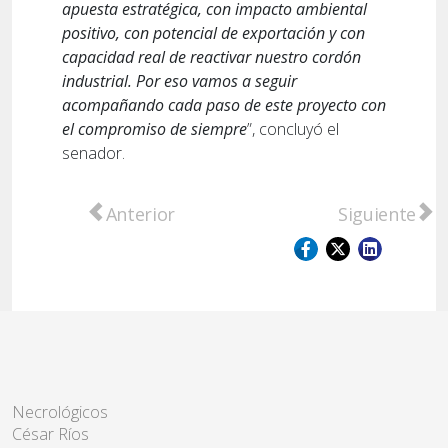
apuesta estratégica, con impacto ambiental
positivo, con potencial de exportación y con
capacidad real de reactivar nuestro cordón
industrial. Por eso vamos a seguir
acompañando cada paso de este proyecto con
el compromiso de siempre
”, concluyó el
senador.
Artículo anterior: Abogados del Departamen
Artículo sigu
Anterior
Siguiente
Necrológicos
César Ríos