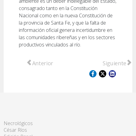
ambiente es un deber indelegable del Estado,
consagrado tanto en la Constitución
Nacional como en la nueva Constitución de
la provincia de Santa Fe, y que la falta de
información oficial genera incertidumbre en
las comunidades ribereñas y en los sectores
productivos vinculados al río.
Artículo anterior: Jesús Monzón renovó su
Artículo sigu
Anterior
Siguiente
Necrológicos
César Ríos