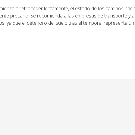
mienza a retroceder lentamente, el estado de los caminos hacia
te precario. Se recomienda a las empresas de transporte y a
s, ya que el deterioro del suelo tras el temporal representa un
l.
ior: El "camuflaje de porotos" que falló: 1.900 kilos de