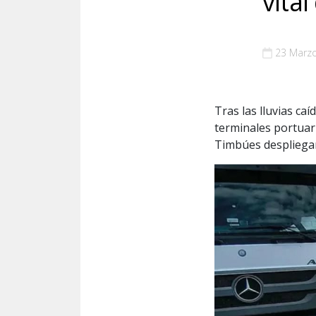
vita
23 Marz
Tras las lluvias ca
terminales portuar
Timbúes despliegan 