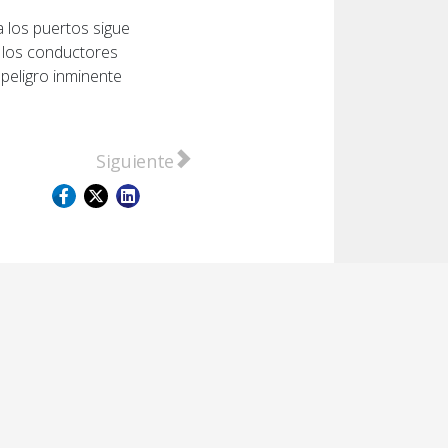
 los puertos sigue
 los conductores
 peligro inminente
 coca incautados en la Autopista Rosario – Santa Fe
Artículo siguiente: Volcó un camión con g
Siguiente