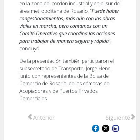
en la zona del cordón industrial y en el sur del
área metropolitana de Rosario. “
Puede haber
congestionamientos, más aún con las obras
viales en marcha, pero contamos con un
Comité Operativo que coordina las acciones
para trabajar de manera segura y rápida
”,
concluyó.
De la presentación también participaron el
subsecretario de Transporte, Jorge Henn,
junto con representantes de la Bolsa de
Comercio de Rosario, de las cámaras de
Acopiadores y de Puertos Privados
Comerciales.
Artículo anterior: Violencia en Capitán Ber
Artículo sigu
Anterior
Siguiente