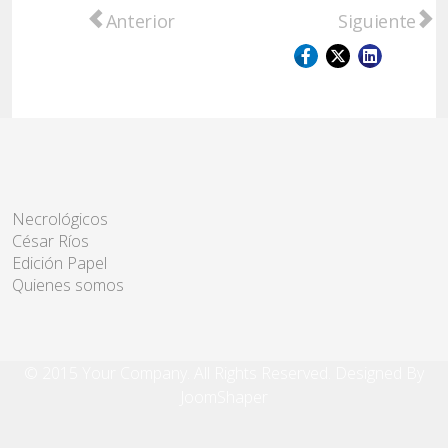
Artículo anterior: San Lorenzo: se realizó l
Artículo sigu
Anterior
Siguiente
Necrológicos
César Ríos
Edición Papel
Quienes somos
© 2015 Your Company. All Rights Reserved. Designed By
JoomShaper