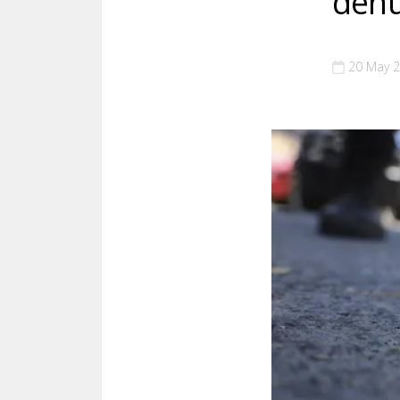
denu
20 May 