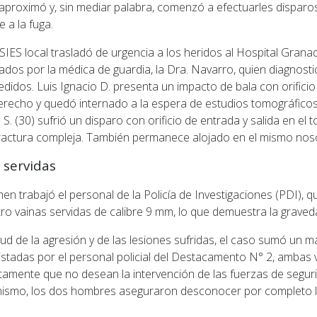
aproximó y, sin mediar palabra, comenzó a efectuarles dispar
 a la fuga.
IES local trasladó de urgencia a los heridos al Hospital Grana
ados por la médica de guardia, la Dra. Navarro, quien diagnosti
didos. Luis Ignacio D. presenta un impacto de bala con orificio
 derecho y quedó internado a la espera de estudios tomográfic
S. (30) sufrió un disparo con orificio de entrada y salida en el t
ractura compleja. También permanece alojado en el mismo no
s servidas
men trabajó el personal de la Policía de Investigaciones (PDI), 
ro vainas servidas de calibre 9 mm, lo que demuestra la graved
tud de la agresión y de las lesiones sufridas, el caso sumó un 
vistadas por el personal policial del Destacamento N° 2, ambas 
tamente que no desean la intervención de las fuerzas de seguri
imismo, los dos hombres aseguraron desconocer por completo la