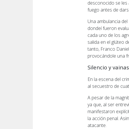
desconocido se les 
fuego antes de darse
Una ambulancia del S
dondeí fueron evalu
cada uno de los agre
salida en el glúteo
tanto, Franco Daniel 
provocándole una f
Silencio y vaina
En la escena del cri
al secuestro de cuat
A pesar de la magni
ya que, al ser entre
manifestaron explíci
la acción penal. As
atacante.