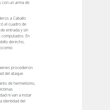
os con un arma de
deros a Caballo
có el cuadro de
 de entrada y sin
os computados. En
obillo derecho,
socomio.
quienes procedieron
ad del ataque.
manto de hermetismo,
víctimas
dad ni van a instar
 identidad del