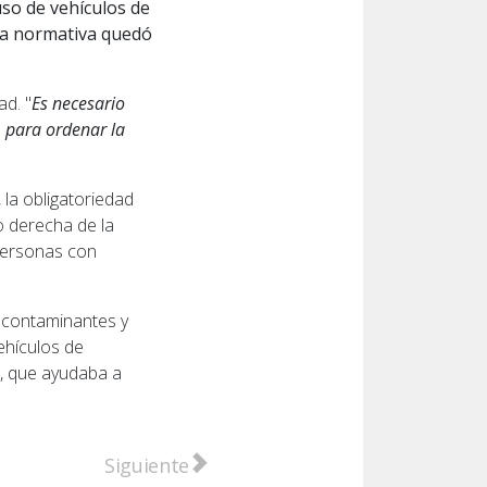
uso de vehículos de
La normativa quedó
ad. "
Es necesario
, para ordenar la
la obligatoriedad
o derecha de la
personas con
 contaminantes y
ehículos de
e, que ayudaba a
 condenado en primera instancia por el femicidio de Ca
Artículo siguiente: Consumido por el fueg
Siguiente