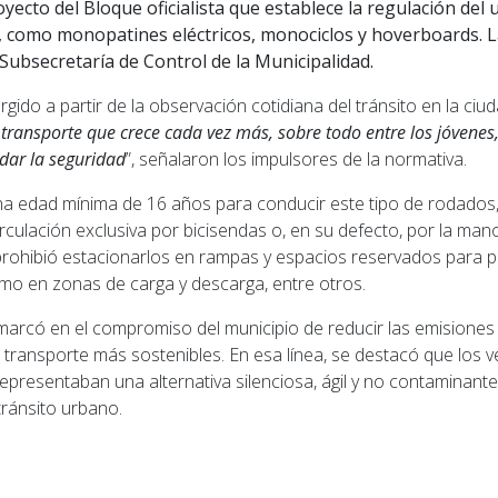
yecto del Bloque oficialista que establece la regulación del 
, como monopatines eléctricos, monociclos y hoverboards. 
a Subsecretaría de Control de la Municipalidad.
urgido a partir de la observación cotidiana del tránsito en la ciud
transporte que crece cada vez más, sobre todo entre los jóvenes
rdar la seguridad
”, señalaron los impulsores de la normativa.
na edad mínima de 16 años para conducir este tipo de rodados, 
irculación exclusiva por bicisendas o, en su defecto, por la man
prohibió estacionarlos en rampas y espacios reservados para 
omo en zonas de carga y descarga, entre otros.
arcó en el compromiso del municipio de reducir las emisiones
transporte más sostenibles. En esa línea, se destacó que los v
epresentaban una alternativa silenciosa, ágil y no contaminant
tránsito urbano.
ior: La Cámara de Apelaciones absolvió a Luis Grandi,