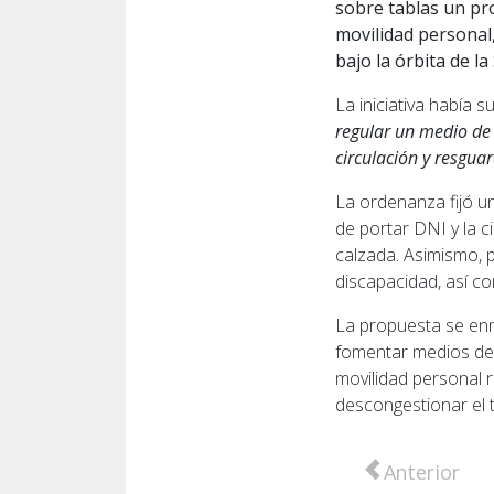
sobre tablas un pro
movilidad personal
bajo la órbita de l
La iniciativa había s
regular un medio de 
circulación y resgua
La ordenanza fijó u
de portar DNI y la c
calzada. Asimismo, 
discapacidad, así c
La propuesta se enm
fomentar medios de 
movilidad personal r
descongestionar el 
Artículo anter
Anterior