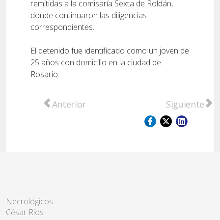
remitidas a la comisaría Sexta de Roldán,
donde continuaron las diligencias
correspondientes.
El detenido fue identificado como un joven de
25 años con domicilio en la ciudad de
Rosario.
Artículo anterior: Miles de fieles participa
Artículo sigu
Anterior
Siguiente
Necrológicos
César Ríos