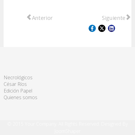
Artículo anterior: Provincia interviene tra
Artículo sigu
Anterior
Siguiente
Necrológicos
César Ríos
Edición Papel
Quienes somos
© 2015 Your Company. All Rights Reserved. Designed By
JoomShaper