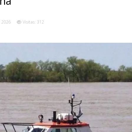
aná
 2026
Visitas: 312