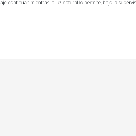
laje continúan mientras la luz natural lo permite, bajo la supervi
ior: Una camioneta Ford Ranger se incendió durante l