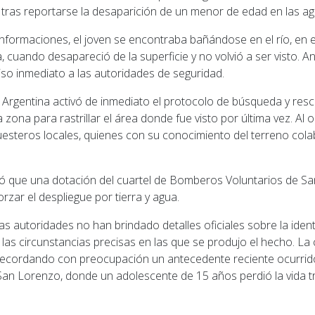
 tras reportarse la desaparición de un menor de edad en las ag
nformaciones, el joven se encontraba bañándose en el río, en e
, cuando desapareció de la superficie y no volvió a ser visto. An
iso inmediato a las autoridades de seguridad.
 Argentina activó de inmediato el protocolo de búsqueda y res
zona para rastrillar el área donde fue visto por última vez. Al 
steros locales, quienes con su conocimiento del terreno cola
ó que una dotación del cuartel de Bomberos Voluntarios de S
zar el despliegue por tierra y agua.
s autoridades no han brindado detalles oficiales sobre la iden
 las circunstancias precisas en las que se produjo el hecho. L
recordando con preocupación un antecedente reciente ocurrido
 San Lorenzo, donde un adolescente de 15 años perdió la vida t