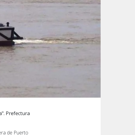
a". Prefectura
era de Puerto