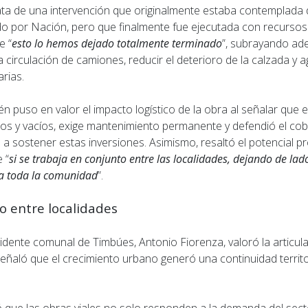
rata de una intervención que originalmente estaba contemplada 
do por Nación, pero que finalmente fue ejecutada con recursos 
e “
esto lo hemos dejado totalmente terminado
”, subrayando ad
a circulación de camiones, reducir el deterioro de la calzada y ag
arias.
n puso en valor el impacto logístico de la obra al señalar que e
s y vacíos, exige mantenimiento permanente y defendió el cob
 a sostener estas inversiones. Asimismo, resaltó el potencial pr
 “
si se trabaja en conjunto entre las localidades, dejando de lad
 a toda la comunidad
”.
o entre localidades
sidente comunal de Timbúes, Antonio Fiorenza, valoró la articu
eñaló que el crecimiento urbano generó una continuidad territor