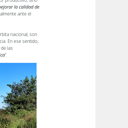
or productivo, sino
ejorar la calidad de
ialmente ante el
bita nacional, son
ia. En ese sentido,
 de las
ica
”.