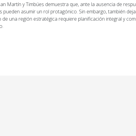
an Martín y Timbúes demuestra que, ante la ausencia de respu
es pueden asumir un rol protagónico. Sin embargo, también deja
 de una región estratégica requiere planificación integral y c
o.
ior: Caso Gonzalo Cucit: Mañana se conocerá el fallo