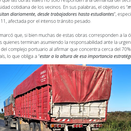
ó que las obras viales no solo responden a la demanda del sect
dad cotidiana de los vecinos. En sus palabras, el objetivo es “
m
sitan diariamente, desde trabajadores hasta estudiantes
”, espec
 11, afectada por el intenso tránsito pesado.
marcó que, si bien muchas de estas obras corresponden a la ór
s quienes terminan asumiendo la responsabilidad ante la urgenc
 del complejo portuario al afirmar que concentra cerca del 70%
s, lo que obliga a “
estar a la altura de esa importancia estratég