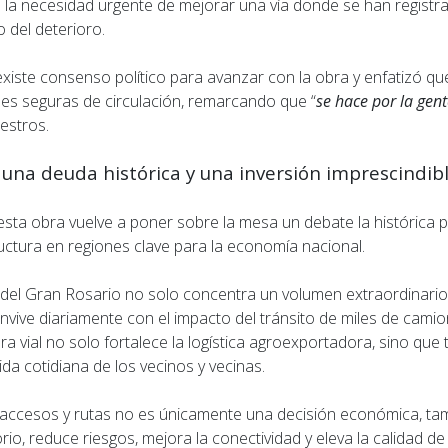
 la necesidad urgente de mejorar una vía donde se han regis
 del deterioro.
existe consenso político para avanzar con la obra y enfatizó que
nes seguras de circulación, remarcando que “
se hace por la gen
iestros.
: una deuda histórica y una inversión imprescindib
esta obra vuelve a poner sobre la mesa un debate la histórica 
uctura en regiones clave para la economía nacional.
l del Gran Rosario no solo concentra un volumen extraordinari
vive diariamente con el impacto del tránsito de miles de camio
a vial no solo fortalece la logística agroexportadora, sino que
ida cotidiana de los vecinos y vecinas.
, accesos y rutas no es únicamente una decisión económica, tam
rio, reduce riesgos, mejora la conectividad y eleva la calidad de