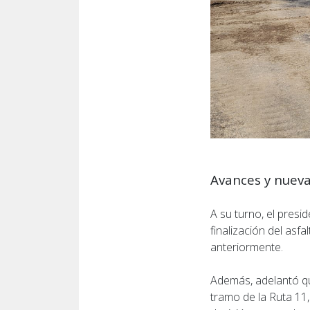
Avances y nuev
A su turno, el presi
finalización del asfa
anteriormente.
Además, adelantó que
tramo de la Ruta 11,