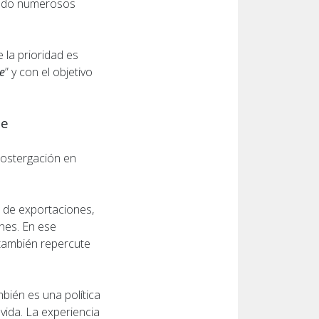
trado numerosos
 la prioridad es
te
” y con el objetivo
le
postergación en
o de exportaciones,
nes. En ese
 también repercute
bién es una política
 vida. La experiencia