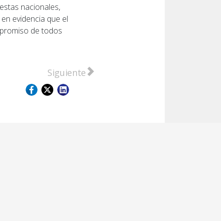
estas nacionales,
 en evidencia que el
ompromiso de todos
Artículo siguiente: En Diputados, CAME pr
Siguiente