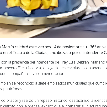
 Martín celebró este viernes 14 de noviembre su 136° anive
o en el Teatro de la Ciudad, encabezado por el intendente C
on la presencia del intendente de Fray Luis Beltrán, Mariano C
artamento Ejecutivo local, delegaciones escolares con abandera
 que acompañaron la conmemoración.
ambién se reconoció a siete empleados municipales que cumpl
 reparticiones.
ico orador y realizó un repaso histórico, destacando la identid
n diálogo con la prensa, explicó que al preparar su discurso int