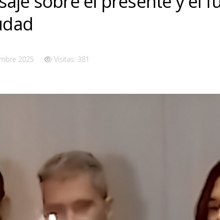
aje sobre el presente y el f
iudad
embre 2025
Visitas: 381