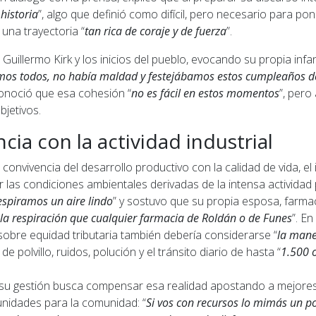
historia
”, algo que definió como difícil, pero necesario para pon
y una trayectoria “
tan rica de coraje y de fuerza
”.
 Guillermo Kirk y los inicios del pueblo, evocando su propia infa
mos todos, no había maldad y festejábamos estos cumpleaños de
conoció que esa cohesión “
no es fácil en estos momentos
”, pero
bjetivos.
cia con la actividad industrial
convivencia del desarrollo productivo con la calidad de vida, el
las condiciones ambientales derivadas de la intensa actividad 
espiramos un aire lindo
” y sostuvo que su propia esposa, farmac
a respiración que cualquier farmacia de Roldán o de Funes
”. E
sobre equidad tributaria también debería considerarse “
la mane
de polvillo, ruidos, polución y el tránsito diario de hasta “
1.500 
 su gestión busca compensar esa realidad apostando a mejores
unidades para la comunidad: “
Si vos con recursos lo mimás un po