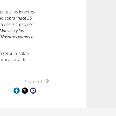
ente a los intentos
ad cobra “
hace 35
rá ese recurso con
ansilla y los
“
Nosotros vamos a
igieron al salón
bólica torta de
anización criminal que opera en el cordón industrial
Artículo siguiente: Avanzan los concursos p
Siguiente