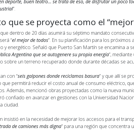
n deporte, buen teatro… se trata de eso, de disfrutar un poco to
strial
”.
 que se proyecta como el “mejor
 que dentro de 20 días asumirá su séptimo mandato consecuti
será “
el mejor de todos
”. En su planificación para los próximos
co y energético. Señaló que Puerto San Martín se encamina a se
blica Argentina que se autogenere su propia energía
”, mediante
ado sobre un terreno recuperado donde durante décadas se ac
tan con “
seis galpones donde reciclamos basura
” y que allí se p
lo que permitirá reducir el costo anual de consumo eléctrico, qu
os. Además, mencionó obras proyectadas como la nueva munici
stró confiado en avanzar en gestiones con la Universidad Nacio
la ciudad.
n insistió en la necesidad de mejorar los accesos para el trans
trada de camiones más digna
” para una región que concentra