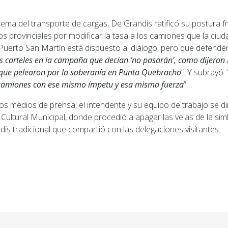
ema del transporte de cargas, De Grandis ratificó su postura fr
os provinciales por modificar la tasa a los camiones que la ciud
 Puerto San Martín está dispuesto al diálogo, pero que defende
 carteles en la campaña que decían ‘no pasarán’, como dijeron M
que pelearon por la soberanía en Punta Quebracho
”. Y subrayó: 
 camiones con ese mismo ímpetu y esa misma fuerza
”.
los medios de prensa, el intendente y su equipo de trabajo se dir
 Cultural Municipal, donde procedió a apagar las velas de la sim
dis tradicional que compartió con las delegaciones visitantes.
ior: Imputaron a cuatro nuevos integrantes de una org