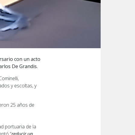
rsario con un acto
arlos De Grandis.
ominelli,
dos y escoltas, y
ieron 25 años de
ad portuaria de la
entó “
reducir un