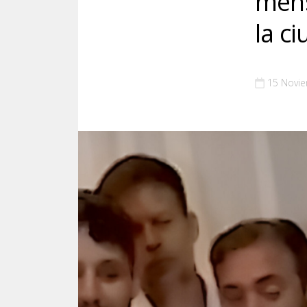
mens
la c
15 Novi