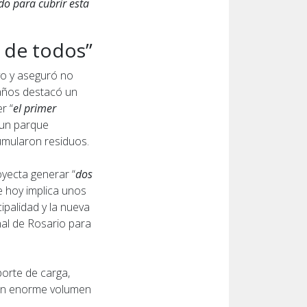
do para cubrir esta
 de todos”
vo y aseguró no
 años destacó un
r “
el primer
 un parque
umularon residuos.
royecta generar “
dos
e hoy implica unos
palidad y la nueva
nal de Rosario para
porte de carga,
 un enorme volumen