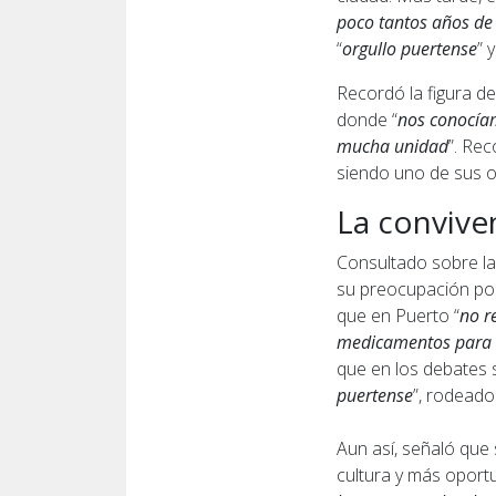
poco tantos años de 
“
orgullo puertense
” 
Recordó la figura de
donde “
nos conocía
mucha unidad
”. Re
siendo uno de sus o
La conviven
Consultado sobre la 
su preocupación por 
que en Puerto “
no r
medicamentos para l
que en los debates 
puertense
”, rodeado 
Aun así, señaló que
cultura y más oport