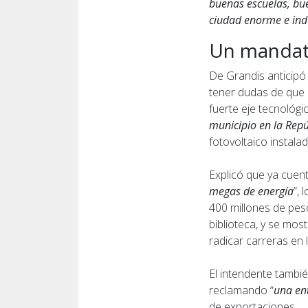
buenas escuelas, bue
ciudad enorme e indu
Un mandato
De Grandis anticipó
tener dudas de que 
fuerte eje tecnológi
municipio en la Repú
fotovoltaico instal
Explicó que ya cuen
megas de energía
”, 
400 millones de pes
biblioteca, y se mo
radicar carreras en 
El intendente tambié
reclamando “
una en
de exportaciones.