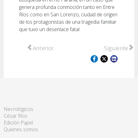
genera profunda conmoción tanto en Entre
Ríos como en San Lorenzo, ciudad de origen
de los protagonistas de una tragedia familiar
que tuvo un desenlace fatal.
Artículo anterior: Polémica por el destino
Artículo sigu
Anterior
Siguiente
Necrológicos
César Ríos
Edición Papel
Quienes somos