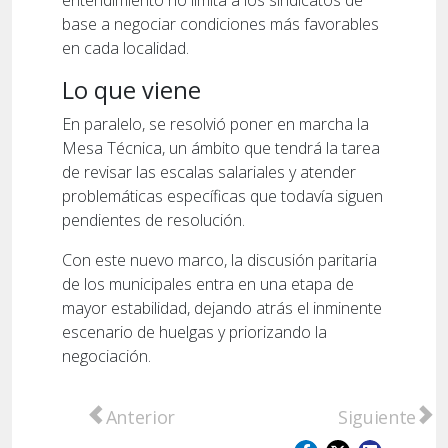
entendimiento no limita a los sindicatos de
base a negociar condiciones más favorables
en cada localidad.
Lo que viene
En paralelo, se resolvió poner en marcha la
Mesa Técnica, un ámbito que tendrá la tarea
de revisar las escalas salariales y atender
problemáticas específicas que todavía siguen
pendientes de resolución.
Con este nuevo marco, la discusión paritaria
de los municipales entra en una etapa de
mayor estabilidad, dejando atrás el inminente
escenario de huelgas y priorizando la
negociación.
Artículo anterior: Mil clases públicas en S
Artículo sigu
Anterior
Siguiente