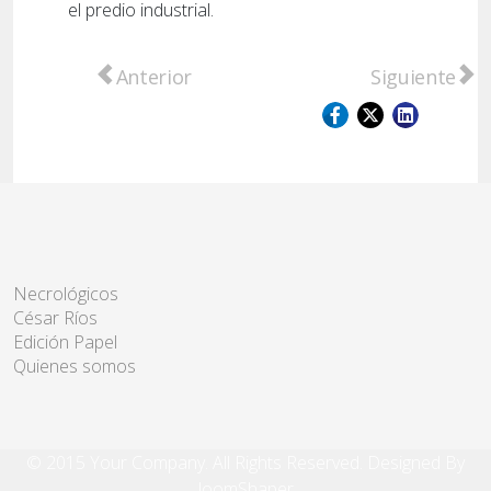
el predio industrial.
Artículo anterior: Denunciado por vecinos,
Artículo sigu
Anterior
Siguiente
Necrológicos
César Ríos
Edición Papel
Quienes somos
© 2015 Your Company. All Rights Reserved. Designed By
JoomShaper