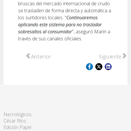
bruscas del mercado internacional de crudo
se trasladen de forma directa y automática a
los surtidores locales. "
Continuaremos
aplicando este sistema para no trasladar
sobresaltos al consumidor
", aseguró Marín a
través de sus canales oficiales.
Artículo anterior: Justicia y Fútbol: Fallo h
Artículo sig
Anterior
Siguiente
Necrológicos
César Ríos
Edición Papel