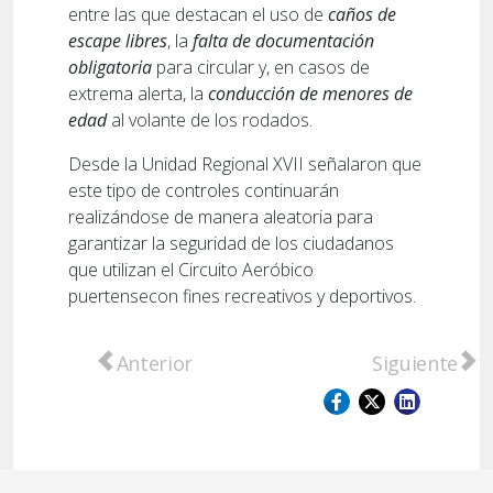
entre las que destacan el uso de
caños de
escape libres
, la
falta de documentación
obligatoria
para circular y, en casos de
extrema alerta, la
conducción de menores de
edad
al volante de los rodados.
Desde la Unidad Regional XVII señalaron que
este tipo de controles continuarán
realizándose de manera aleatoria para
garantizar la seguridad de los ciudadanos
que utilizan el Circuito Aeróbico
puertensecon fines recreativos y deportivos.
Artículo anterior: Un automóvil fue consum
Artículo sigu
Anterior
Siguiente