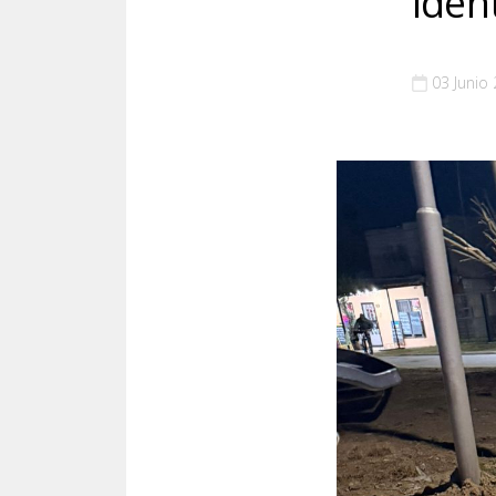
iden
03 Junio