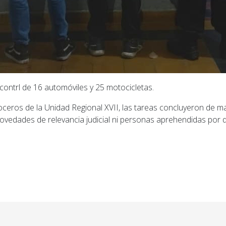
contrl de 16 automóviles y 25 motocicletas.
ceros de la Unidad Regional XVII, las tareas concluyeron de man
ovedades de relevancia judicial ni personas aprehendidas por de
ior: El Cordón Industrial marcha en San Lorenzo al gr