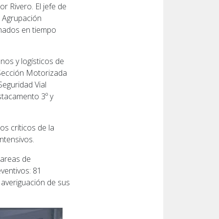
or Rivero. El jefe de
a Agrupación
rmados en tiempo
nos y logísticos de
 Sección Motorizada
Seguridad Vial
estacamento 3º y
s críticos de la
intensivos.
 tareas de
eventivos: 81
a averiguación de sus