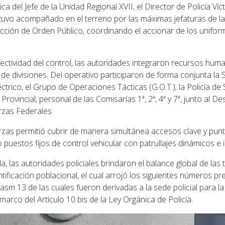
lica del Jefe de la Unidad Regional XVII, el Director de Policía Víct
tuvo acompañado en el terreno por las máximas jefaturas de l
ección de Orden Público, coordinando el accionar de los unifo
fectividad del control, las autoridades integraron recursos huma
 de divisiones. Del operativo participaron de forma conjunta la
rico, el Grupo de Operaciones Tácticas (G.O.T.); la Policía de 
Provincial, personal de las Comisarías 1ª, 2ª, 4ª y 7ª, junto al D
erzas Federales
zas permitió cubrir de manera simultánea accesos clave y punto
o puestos fijos de control vehicular con patrullajes dinámicos e 
da, las autoridades policiales brindaron el balance global de las
ntificación poblacional, el cual arrojó los siguientes números pr
asm 13 de las cuales fueron derivadas a la sede policial para l
marco del Artículo 10 bis de la Ley Orgánica de Policía.