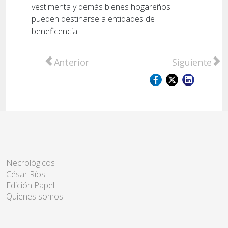
vestimenta y demás bienes hogareños
pueden destinarse a entidades de
beneficencia.
Artículo anterior: Incendio destruyó por c
Artículo sigu
Anterior
Siguiente
Necrológicos
César Ríos
Edición Papel
Quienes somos