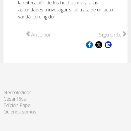
la reiteración de los hechos invita a las
autoridades a investigar si se trata de un acto
vandálico dirigido.
Artículo anterior: Reconocimiento a mujeres
Artículo sigu
Anterior
Siguiente
Necrológicos
César Ríos
Edición Papel
Quienes somos