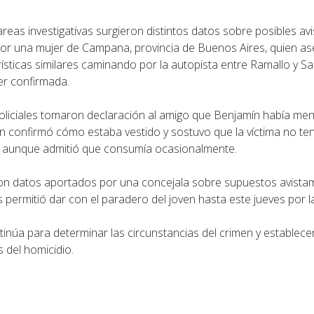
areas investigativas surgieron distintos datos sobre posibles a
por una mujer de Campana, provincia de Buenos Aires, quien as
ísticas similares caminando por la autopista entre Ramallo y S
er confirmada.
oliciales tomaron declaración al amigo que Benjamín había me
en confirmó cómo estaba vestido y sostuvo que la víctima no te
 aunque admitió que consumía ocasionalmente.
on datos aportados por una concejala sobre supuestos avista
s permitió dar con el paradero del joven hasta este jueves por l
tinúa para determinar las circunstancias del crimen y establece
 del homicidio.
ior: Corte total en la Autopista Rosario-Santa Fe este