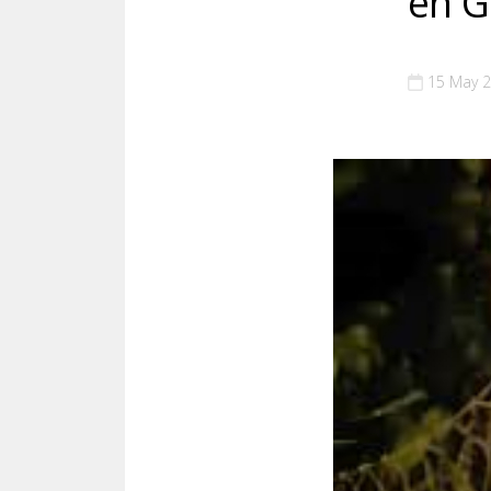
en G
15 May 