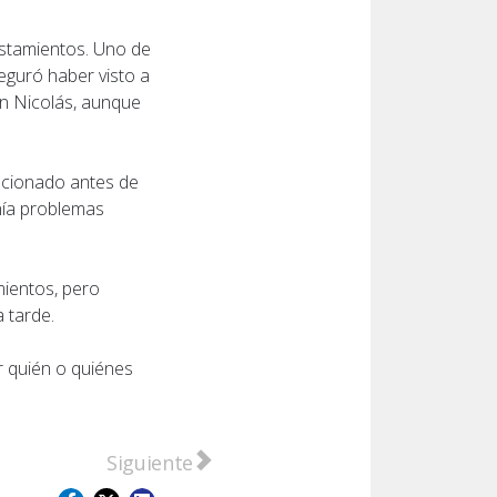
vistamientos. Uno de
eguró haber visto a
an Nicolás, aunque
ncionado antes de
nía problemas
mientos, pero
a tarde.
r quién o quiénes
 sábado: lo que hay que saber
Artículo siguiente: Concejo Municipal de S
Siguiente