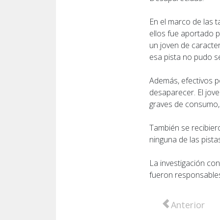
En el marco de las t
ellos fue aportado 
un joven de caracter
esa pista no pudo s
Además, efectivos p
desaparecer. El jov
graves de consumo,
También se recibier
ninguna de las pista
La investigación con
fueron responsables
Artículo anter
Anterior